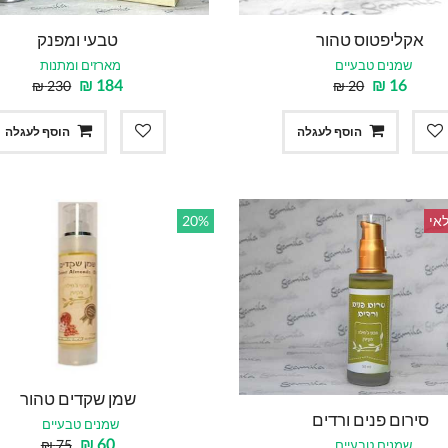
אקליפטוס טהור
טבעי ומפנק
שמנים טבעיים
מארזים ומתנות
₪
184
₪
16
₪
230
₪
20
הוסף לעגלה
הוסף לעגלה
אי
20%
שמן שקדים טהור
סירום פנים ורדים
שמנים טבעיים
₪
60
₪
75
שמנים טבעיים