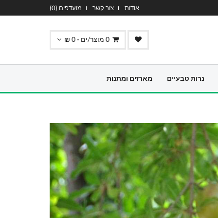
אודות
צור קשר
מועדפים (
0
)
0
מוצר/ים -
0
₪
נרות טבעיים
מארזים ומתנות