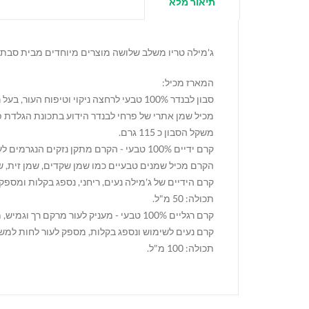
תיאור מלא
ג'מילה טריו משלב שלושה מוצרים מיוחדים מבית סבתא
המארז מכיל:
סבון לבנדר 100% טבעי לרחצה ניקוי וטיפוח העור, בעל ריח מתוק ורענן, מנקה מרגיע ומחטא ועוזר בטיפול בבעיות עור שונות.
מכיל שמן אתרי של פרחי לבנדר הידוע בתכונת הגלדת פ
משקל הסבון כ 115 גרם.
קרם ידיים 100% טבעי - הקרם מתקן נזקים הנגרמים לעור הידיים על ידי הסביבה המודרנית ושימוש בחומרי חיטוי, ומעניק לו מראה בריא ומרקם רך ורענן.
הקרם מכיל שמנים טבעיים כמו שמן שקדים, שמן זית, ש
קרם הידיים של ג'מילה נעים, ריחני, נספג בקלות ומספ
תכולה: 50 מ"ל.
קרם רגליים 100% טבעי - מעניק לעור מרקם רך וגמיש, מתאים במיוחד לטיפול בעור יבש וסדוק.
קרם נעים לשימוש ונספג בקלות, מספק לעור לחות למש
תכולה: 100 מ"ל.