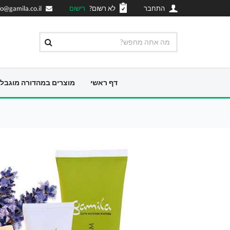
התחבר
לא רשום?
רישום
fo@gamila.co.il
דף ראשי
מוצרים במהדורה מוגבל