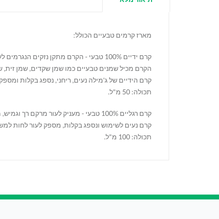
מארז קרמים טבעיים הכולל:
קרם ידיים 100% טבעי - הקרם מתקן נזקים הנגרמים לעור הידיים על ידי הסביבה המודרנית ושימוש בחומרי חיטוי, ומעניק לו מראה בריא ומרקם רך ורענן.
הקרם מכיל שמנים טבעיים כמו שמן שקדים, שמן זית, ש
קרם הידיים של ג'מילה נעים, ריחני, נספג בקלות ומספ
תכולה: 50 מ"ל.
קרם רגליים 100% טבעי - מעניק לעור מרקם רך וגמיש, מתאים במיוחד לטיפול בעור יבש וסדוק.
קרם נעים לשימוש ונספג בקלות, מספק לעור לחות למש
תכולה: 100 מ"ל.