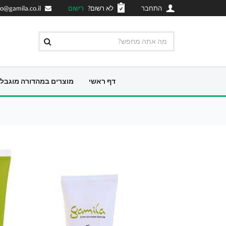
התחבר
לא רשום?
רישום
fo@gamila.co.il
דף ראשי
מוצרים במהדורה מוגבל