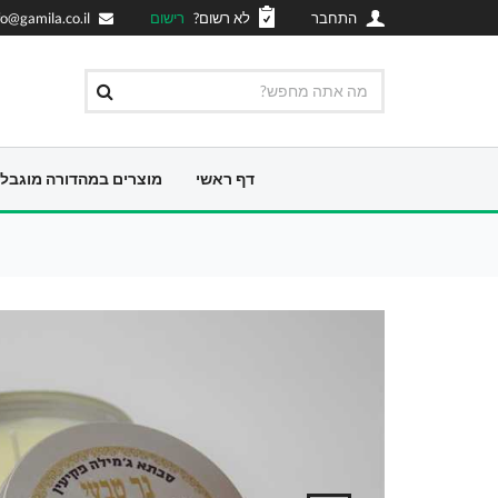
התחבר
לא רשום?
רישום
fo@gamila.co.il
דף ראשי
מוצרים במהדורה מוגבל