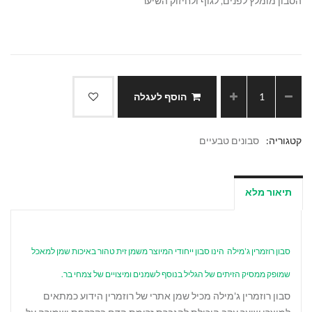
הסבון מומלץ לפנים, לגוף ולחיזוק השיער
הוסף לעגלה
קטגוריה:
סבונים טבעיים
תיאור מלא
סבון רוזמרין ג'מילה הינו סבון ייחודי המיוצר משמן זית טהור באיכות שמן למאכל
שמופק ממסיק הזיתים של הגליל בנוסף לשמנים ומיצויים של צמחי בר.
סבון רוזמרין ג'מילה מכיל שמן אתרי של רוזמרין הידוע כמתאים