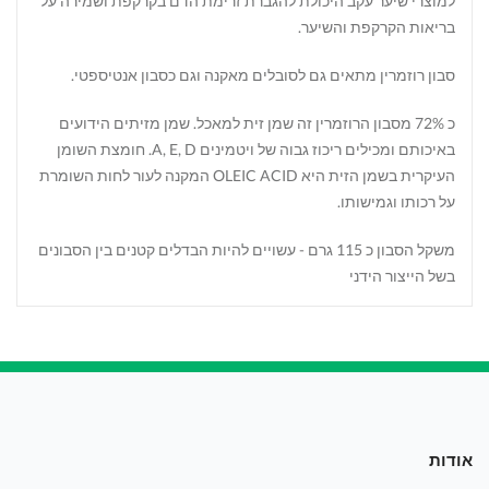
למוצרי שיער עקב היכולת להגברת זרימת הדם בקרקפת ושמירה על
בריאות הקרקפת והשיער.
סבון רוזמרין מתאים גם לסובלים מאקנה וגם כסבון אנטיספטי.
כ 72% מסבון הרוזמרין זה שמן זית למאכל. שמן מזיתים הידועים
באיכותם ומכילים ריכוז גבוה של ויטמינים A, E, D. חומצת השומן
העיקרית בשמן הזית היא OLEIC ACID המקנה לעור לחות השומרת
על רכותו וגמישותו.
משקל הסבון כ 115 גרם - עשויים להיות הבדלים קטנים בין הסבונים
בשל הייצור הידני
אודות