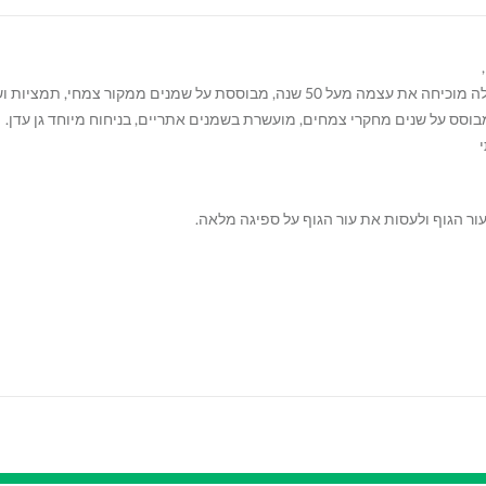
,
הפורמולה GAMILA MIX – התערובת הסודית של ג’מילה מוכיחה את עצמה מעל 50 שנה, מבוס
בוסס על שנים מחקרי צמחים, מועשרת בשמנים אתריים, בניחוח מיוחד גן עדן.
י
ור הגוף ולעסות את עור הגוף על ספיגה מלאה.