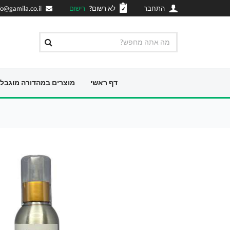
התחבר
לא רשום?
רישום
fo@gamila.co.il
דף ראשי
מוצרים במהדורה מוגבל