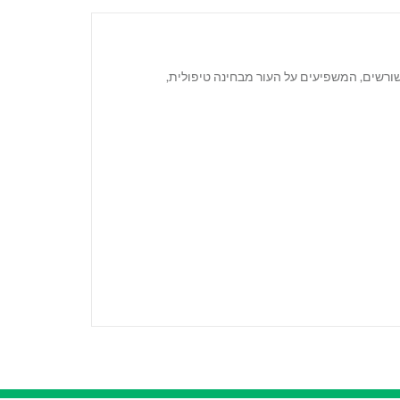
סת על שמנים ממקור צמחי, תמציות ושורשים, המשפיעים על העור מבחינה טיפולית,