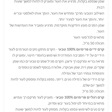
שמן שנספג בקלות, מרגיע את העור ומעניק לו לחות למשך שעות
רבות.
השילוב הטבעי מרכך ומחדש את העור, הופך אותו לאלסטי ובריא
יותר, והופך את העור לצעיר יותר.
שמן הפנים מונע הזדקנות מוקדמת, מרגיע ומגביר את הגמישות של
העור.
מתאים לכל סוגי העור
תכולה 50 מ"ל..
קרם ידיים פרימיום 100% טבעי
- הקרם מתקן נזקים הנגרמים לעור
הידיים על ידי הסביבה המודרנית ושימוש בחומרי חיטוי, ומעניק לו
מראה בריא ומרקם רך ורענן. הקרם מכיל שמנים טבעיים כמו שמן
שקדים, שמן זית, שמן אבוקדו, אלוורה בנוסף לשמנים נוספים
והנוסחת צמחי הבר של גמילה.
קרם הידיים של ג'מילה נעים, ריחני, נספג בקלות ומספק לעור לחות
למשך יום שלם.
תכולה: 50 מ"ל.
קרם רגליים פרימיום 100% טבעי
- מעניק לעור מרקם רך וגמיש,
מתאים במיוחד לטיפול בעור יבש וסדוק.
קרם נעים לשימוש ונספג בקלות, מספק לעור לחות למשך שעות