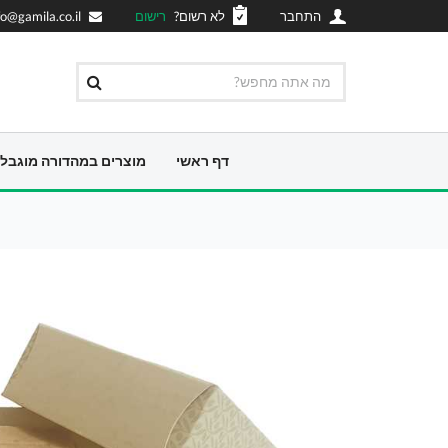
התחבר
לא רשום?
רישום
fo@gamila.co.il
דף ראשי
מוצרים במהדורה מוגבל