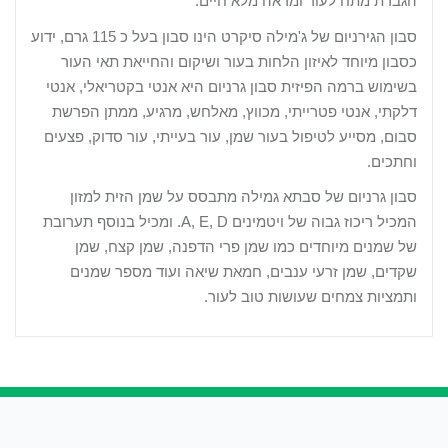
הגברת מתח לעור ומראה מלא חיים.
סבון הגירניום של ג'מילה סיקרט הינו סבון בעל כ 115 גרם, ידוע
כסבון מיוחד לאיזון הלחות בעור ושיקום והחייאת תאי העור
בשימוש ברמה הפיזית סבון גרניום היא אנטי בקטריאלי, אנטי
דלקתי, אנטי פטרייתי, מכווץ, מאלחש, מרגיע, ממתן הפרשת
סבום, מסייע לטיפול בעור שמן, עור בעייתי, עור סדוק, פצעים
וחתכים.
סבון גרניום של סבתא גמילה מתבסס על שמן הזית למזון
המכיל ריכוז גבוה של ויטמינים
A, E, D
. ומכיל בנוסף תערובת
של שמנים מיוחדים כמו שמן פרי הדפנה, שמן קצח, שמן
שקדים, שמן זרעי ענבים, חמאת שיאה ועוד מספר שמנים
ותמציות צמחים שעושות טוב לעור.