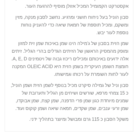
אקסטרקט הקמומיל המכיל אזולן מוסיף להרגעת העור.
סבון הוניל בעל ניחוח חושני ומרגיע. נחשב לסבון מנקה, מזין
ומשקם, ומכיל תוספת של חמאת שיאה כדי להעניק נוחות
נוספת לעור יבש.
שמן הזית בסבון של ג'מילה הינו שמן באיכות שמן זית למזון
ומופק מהמסיק הראשון של הזיתים הגדלים בהרי הגליל. זיתים
אלה ידועים באיכותם ומכילים ריכוז גבוה של ויטמינים
A, E, D
.
חומצת השומן העיקרית בשמן הזית היא
OLEIC ACID
המקנה
לעור לחות השומרת על רכותו וגמישותו.
סבון וניל של גמילה סיקרט מכיל בנוסף לשמן הזית ושמן הוניל,
כ 15 צמחי מרפא, שורשים ושיחים מן הגליל ותערובת של
שמנים מיוחדת כגון שמן פרי הדפנה, שמן קצח, שמן אבוקדו,
שמן זרעי ענבים, שמן שקדים, חמאה שיאה ושמן קוקוס ועוד.
משקל הסבון כ 115 גרם ומבושל ומיוצר בתהליך ידני.