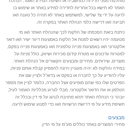
מוחלטת מפני חדירות למחשביה או חשיפת המידע האגור. הנהלת
האתר לא תישא בכל אחריות לחדירה למידע באתר או שימוש בו
לרעה על ידי צד שלישי, למשתמש באתר לא תהיה כל טענה ו/או
תביעה ו/או דרישה כלפי הנהלת האתר במקרה זה.
ניתנת בזאת הסכמתו של הלקוח לכך שהנהלת האתר ו/או מי
מטעמה יהיו רשאים לפנות אל הלקוח באמצעות דיוור ישיר ו/או דואר
אלקטרוני ו/או באמצעות פנייה טלפונית ו/או באמצעות פנייה בפקס,
למטרות עדכונים או מטרת קידום מכירות ושיווק, כולל פניות על
מוצרים, שירותים, מחירים ומבצעים הקשורים אל הנהלת האתר.
במידה והלקוח לא יהיה מעוניין וירצה להפסיק קבלת אותם פניות,
עליו להודיע על כך לחברה או בפקס או בדוא"ל ולציין שם את
הפרטים שלו כפי שהם מופיעים אצל החברה, כלומר לציין את מספר
הטלפון או את הדואר אלקטרוני. מבלי לגרוע מכלליות האמור לעיל,
יובהר כי הנהלת האתר תהא מחויבת לנהוג על פי דין ובכלל זה
חשיפת מידע על פי דרישת הרשויות ו/או כדי למנוע שימוש לרעה.
מבצעים
מחירי המוצרים באתר כוללים מע"מ על פי הדין.