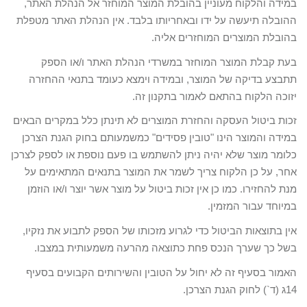
במידה והלקוח מעוניין בהובלת המוצר המוחזר אל הנהלת האתר,
ההובלה תיעשה על ידו ובאחריותו בלבד. אין הנהלת האתר מטפלת
בהובלת המוצרים המוחזרים אליה.
בעת קבלת המוצר המוחזר במשרדי הנהלת האתר ו/או הספק
תתבצע בדיקה של המוצר, ובמידה וימצא כעומד בתנאי ההחזרה
יזוכה הלקוח בהתאם לאמור בתקנון זה.
זכות ביטול העסקה והחזרת המוצרים לא תינתן כלל במקרים הבאים
במידה והמוצר הינו "טובין פסידים" כמשמעותם בחוק הגנת הצרכן
כלומר מוצר שלא יהיה ניתן להשתמש בו פעם נוספת או לספק לצרכן
אחר, על כן הלקוח צריך לשמר את המוצר בתנאים המתאימים על
מנת להחזירו. כמו כן אין זכות ביטול על מוצר אשר יוצר ו/או הוזמן
במיוחד עבור המזמין.
אין בתוצאות הביטול כדי לגרוע מזכותו של הספק לתבוע את נזקיו,
בשל כך שערך הנכס פחת כתוצאה מהרעה משמעותית במצבו.
האמור בסעיף זה לא יחול על הטובין והשירותים הקבועים בסעיף
14ג (ד`) לחוק הגנת הצרכן.