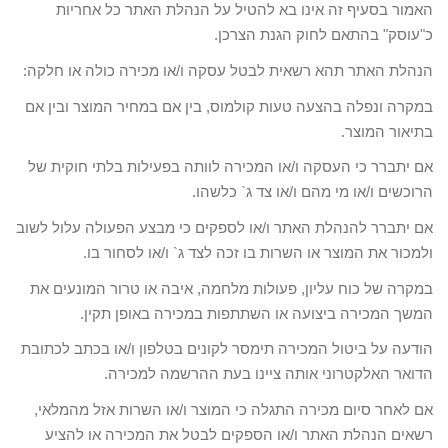
האמור בסעיף זה אינו בא להטיל על הנהלת האתר כל אחריות
כ"עוסק" בהתאם לחוק הגנת הצרכן.
הנהלת האתר תהא רשאית לבטל עסקה ו/או מכירה כולה או חלקה:
במקרה ונפלה בהצעה טעות קולמוס, בין אם במחיר המוצר ובין אם
בתיאור המוצר.
אם יתברר כי העסקה ו/או המכירה לוותה בפעילות בלתי חוקית של
הרוכשים ו/או מי מהם ו/או צד ג` כלשהו.
אם יתברר להנהלת האתר ו/או לספקים כי מבצע הפעולה עלול לשוב
ולמכור את המוצר או השרות בו זכה לצד ג` ו/או לסחור בו.
במקרה של כוח עליון, פעולות מלחמה, איבה או טרור המונעים את
המשך המכירה ביצועה או השתתפות במכירה באופן תקין.
הודעה על ביטול המכירה תימסר לקונים בטלפון ו/או בכתב לכתובת
הדואר האלקטרוני אותה ציינו בעת ההרשמה למכירה.
אם לאחר סיום מכירה התגלה כי המוצר ו/או השרות אזל מהמלאי,
רשאים הנהלת האתר ו/או הספקים לבטל את המכירה או להציע