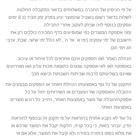
על פי הניסיון של החברה במשלוחים בדואר התקבלה החלטה
לשלוח בדואר רשום בשביל שהמוצר יגיע בפרק זמן סביר (כ 8 ימים
עסקים) בנוסף לזה שניתן לעקוב אחרי החבילה.
זמני אספקת המוצרים כפי שמופיעים בדף המכירה כוללים רק את
חישובם של ימי עסקים (ימי א` עד ה`, לא כולל ימי שישי, שבת, ערבי
חג וימי חג).
הנהלת האתר ו/או הספקים אינם אחראים לכל איחור או עיכוב
באספקה ו/או לאי-אספקה שנגרם כתוצאה מכוח עליון ו/או מאירועים
שאינם בשליטתם לרבות שביתות השבתות וכיוצא מכך.
התקנון של כל גוף באמצעותו הנהלת האתר או הספקים מבצעים את
ההובלה והאספקה של המוצרים או השירותים יחול על כל
אספקה/הובלה של מוצר באמצעות האתר, ויחייב כל רוכש מוצרים
באמצעות האתר.
כל עוד לא נקבע אחרת בהוראות על פי תקנון זה ובכפוף להוראות
הדין, יובהר בזאת, כי בכל קניה, הלקוח יקבל את המוצר שרכש או
את מלוא כספו בחזרה במידה ולא קיבל את המוצר, אלא אם אי