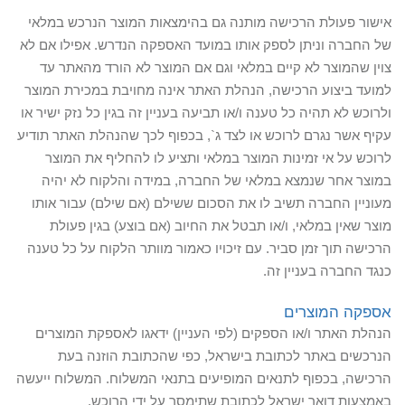
אישור פעולת הרכישה מותנה גם בהימצאות המוצר הנרכש במלאי
של החברה וניתן לספק אותו במועד האספקה הנדרש. אפילו אם לא
צוין שהמוצר לא קיים במלאי וגם אם המוצר לא הורד מהאתר עד
למועד ביצוע הרכישה, הנהלת האתר אינה מחויבת במכירת המוצר
ולרוכש לא תהיה כל טענה ו/או תביעה בעניין זה בגין כל נזק ישיר או
עקיף אשר נגרם לרוכש או לצד ג`, בכפוף לכך שהנהלת האתר תודיע
לרוכש על אי זמינות המוצר במלאי ותציע לו להחליף את המוצר
במוצר אחר שנמצא במלאי של החברה, במידה והלקוח לא יהיה
מעוניין החברה תשיב לו את הסכום ששילם (אם שילם) עבור אותו
מוצר שאין במלאי, ו/או תבטל את החיוב (אם בוצע) בגין פעולת
הרכישה תוך זמן סביר. עם זיכויו כאמור מוותר הלקוח על כל טענה
כנגד החברה בעניין זה.
אספקה המוצרים
הנהלת האתר ו/או הספקים (לפי העניין) ידאגו לאספקת המוצרים
הנרכשים באתר לכתובת בישראל, כפי שהכתובת הוזנה בעת
הרכישה, בכפוף לתנאים המופיעים בתנאי המשלוח. המשלוח ייעשה
באמצעות דואר ישראל לכתובת שתימסר על ידי הרוכש.