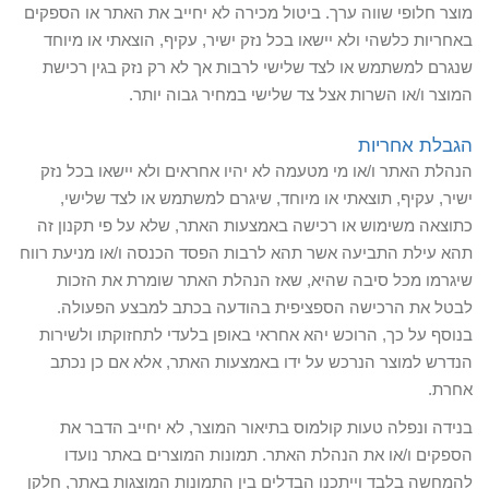
מוצר חלופי שווה ערך. ביטול מכירה לא יחייב את האתר או הספקים
באחריות כלשהי ולא יישאו בכל נזק ישיר, עקיף, הוצאתי או מיוחד
שנגרם למשתמש או לצד שלישי לרבות אך לא רק נזק בגין רכישת
המוצר ו/או השרות אצל צד שלישי במחיר גבוה יותר.
הגבלת אחריות
הנהלת האתר ו/או מי מטעמה לא יהיו אחראים ולא יישאו בכל נזק
ישיר, עקיף, תוצאתי או מיוחד, שיגרם למשתמש או לצד שלישי,
כתוצאה משימוש או רכישה באמצעות האתר, שלא על פי תקנון זה
תהא עילת התביעה אשר תהא לרבות הפסד הכנסה ו/או מניעת רווח
שיגרמו מכל סיבה שהיא, שאז הנהלת האתר שומרת את הזכות
לבטל את הרכישה הספציפית בהודעה בכתב למבצע הפעולה.
בנוסף על כך, הרוכש יהא אחראי באופן בלעדי לתחזוקתו ולשירות
הנדרש למוצר הנרכש על ידו באמצעות האתר, אלא אם כן נכתב
אחרת.
בנידה ונפלה טעות קולמוס בתיאור המוצר, לא יחייב הדבר את
הספקים ו/או את הנהלת האתר. תמונות המוצרים באתר נועדו
להמחשה בלבד וייתכנו הבדלים בין התמונות המוצגות באתר, חלקן